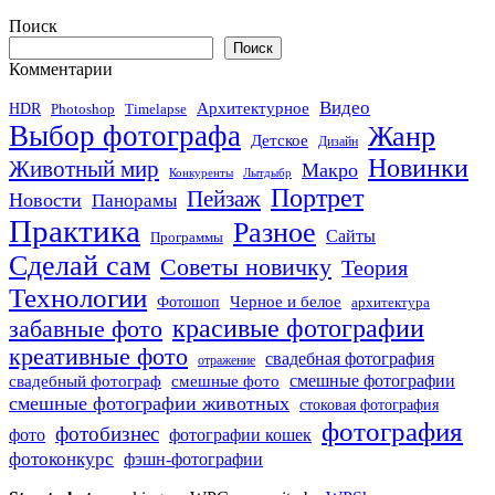
Поиск
Поиск
Комментарии
Видео
Архитектурное
HDR
Photoshop
Timelapse
Выбор фотографа
Жанр
Детское
Дизайн
Новинки
Животный мир
Макро
Конкуренты
Лытдыбр
Портрет
Пейзаж
Новости
Панорамы
Практика
Разное
Сайты
Программы
Сделай сам
Советы новичку
Теория
Технологии
Черное и белое
Фотошоп
архитектура
красивые фотографии
забавные фото
креативные фото
свадебная фотография
отражение
смешные фото
смешные фотографии
свадебный фотограф
смешные фотографии животных
стоковая фотография
фотография
фотобизнес
фото
фотографии кошек
фотоконкурс
фэшн-фотографии