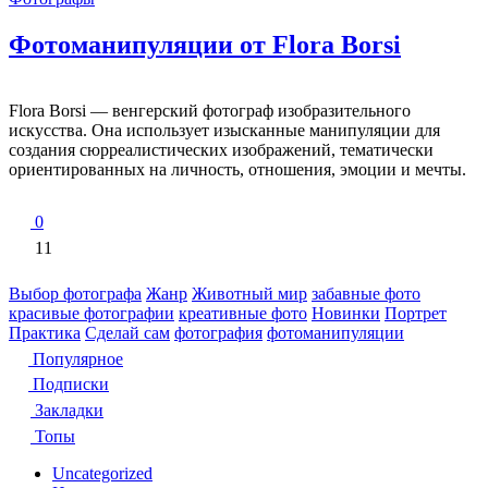
Фотоманипуляции от Flora Borsi
Flora Borsi — венгерский фотограф изобразительного
искусства. Она использует изысканные манипуляции для
создания сюрреалистических изображений, тематически
ориентированных на личность, отношения, эмоции и мечты.
0
11
Выбор фотографа
Жанр
Животный мир
забавные фото
красивые фотографии
креативные фото
Новинки
Портрет
Практика
Сделай сам
фотография
фотоманипуляции
Популярное
Подписки
Закладки
Топы
Uncategorized