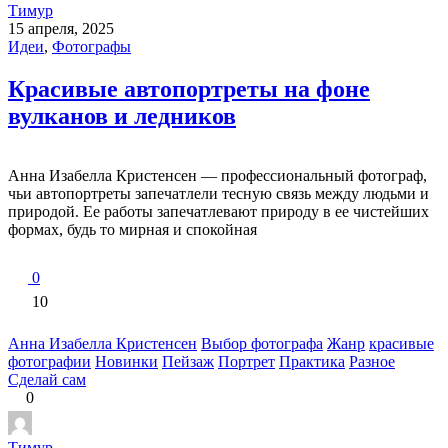
Тимур
15 апреля, 2025
Идеи
,
Фотографы
Красивые автопортреты на фоне
вулканов и ледников
Анна Изабелла Кристенсен — профессиональный фотограф,
чьи автопортреты запечатлели тесную связь между людьми и
природой. Ее работы запечатлевают природу в ее чистейших
формах, будь то мирная и спокойная
0
10
Анна Изабелла Кристенсен
Выбор фотографа
Жанр
красивые
фотографии
Новинки
Пейзаж
Портрет
Практика
Разное
Сделай сам
0
Тимур