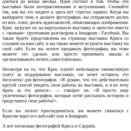
длит
ь
ся
до конца месяца. Идея состоит в том, чтобы эти
выставки были интерактивными и актуальными.
С
нимайте
так, как вы это видите и здесь нет строгих правил.
К
огда вы
выбираете тему и делаете фотографии, вы отправляете десять
из них, плюс десять аудиозаписей, объясняющих изображения.
Крис загрузит
их
на виртуальную выставку и запустит вместе
с «живым» групповым разговором в Instagram / Facebook. Вы
также будете представлены на странице выставки Криса со
ссылкой на ваш сайт, и вы также можете встроить выставку на
свой сайт. Если вы хотите продавать фотографии, вы тоже
можете это сделать или просто принимать заказы и
организовывать печать самостоятельно.
Несмотря на то, что Крис платит небольшую ежемесячную
плату за поддержание выставки, он хочет оставить это
бесплатно для фотографов. «Я думаю, что это действительно
крутой способ увидеть свои работы на выставке, и я не хочу
брать за это деньги», — говорит он. «Я просто ищу
увлеченных фотографов, которые хотят рассказать историю и
представить свои работы!».
Если вы хотите присоединиться, вы можете связаться с
Крисом через его веб-сайт или в Instagram.
А вот несколько фотографий
Криса
и Саураб
а.