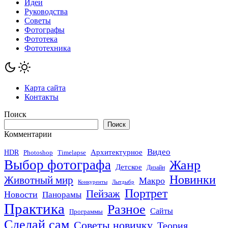
Идеи
Руководства
Советы
Фотографы
Фототека
Фототехника
Карта сайта
Контакты
Поиск
Поиск
Комментарии
Видео
Архитектурное
HDR
Photoshop
Timelapse
Выбор фотографа
Жанр
Детское
Дизайн
Новинки
Животный мир
Макро
Конкуренты
Лытдыбр
Портрет
Пейзаж
Новости
Панорамы
Практика
Разное
Сайты
Программы
Сделай сам
Советы новичку
Теория