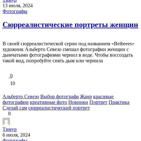
13 июля, 2024
Фотографы
Сюрреалистические портреты женщин
В своей сюрреалистической серии под названием «Beibeees»
художник Альберто Севезо смешал фотографии женщин с
дымчатыми фотографиями чернил в воде. Чтобы воссоздать
такой вид, попробуйте снять дым или чернила
0
10
Альберто Севезо
Выбор фотографа
Жанр
красивые
фотографии
креативные фото
Новинки
Портрет
Практика
Сделай сам
сюрреалистический портрет
0
Тимур
6 июля, 2024
Фотографы