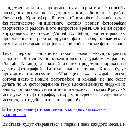
Пандемия заставила
прид
умывать
альтернативные способы
посещения выставок и демонстрации собственных работ.
Фотограф Кристофер Ларсон (Christopher Larson) начал
фантастическую инициативу, которая вернет фотографам
творчество и радость в это непростое время. Он начал серию
виртуальных выставок (Virtual Exhibition), на которых вы
просматриваете работы других фотографов, общаетесь с
ними,
а
также демонстрируете свои собственные фотографии.
Тема первой
онлайн-выставк
и была «Распространять
радость»
.
В ней
Крис объединился с Саурабом Нарангом
(Saurabh Narang), и каждый из них
про
демонстрир
овал
по
десять фотографий. Виртуальные выставки Криса будут
проходить ежемесячно. «Моя цель — каждый месяц
сотрудничать с новым фотографом, и каждый из нас будет
делать по 10 фотографий на тему, вдохновленную людьми из
наших социальных сетей и подписчиков», —
сказал
Крис. «У
меня уже есть фотографы, которых интересуют следующие 6
месяцев, и это действительно здорово!».
Выставки
будут
откр
ываться
в первый день каждого месяца и