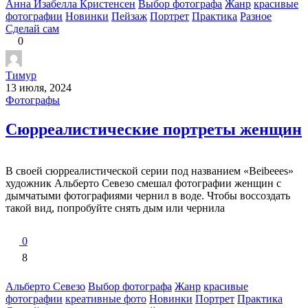
Анна Изабелла Кристенсен
Выбор фотографа
Жанр
красивые
фотографии
Новинки
Пейзаж
Портрет
Практика
Разное
Сделай сам
0
Тимур
13 июля, 2024
Фотографы
Сюрреалистические портреты женщин
В своей сюрреалистической серии под названием «Beibeees»
художник Альберто Севезо смешал фотографии женщин с
дымчатыми фотографиями чернил в воде. Чтобы воссоздать
такой вид, попробуйте снять дым или чернила
0
8
Альберто Севезо
Выбор фотографа
Жанр
красивые
фотографии
креативные фото
Новинки
Портрет
Практика