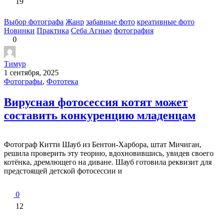
19
Выбор фотографа
Жанр
забавные фото
креативные фото
Новинки
Практика
Себа Агнью
фотография
0
Тимур
1 сентября, 2025
Фотографы
,
Фототека
Вирусная фотосессия котят может
составить конкуренцию младенцам
Фотограф Китти Шауб из Бентон-Харбора, штат Мичиган,
решила проверить эту теорию, вдохновившись, увидев своего
котёнка, дремлющего на диване. Шауб готовила реквизит для
предстоящей детской фотосессии и
0
12