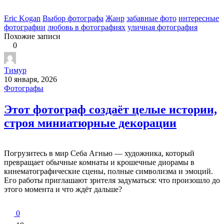
Eric Kogan
Выбор фотографа
Жанр
забавные фото
интересные
фотографии
любовь в фотографиях
уличная фотография
Похожие записи
0
Тимур
10 января, 2026
Фотографы
Этот фотограф создаёт целые истории,
строя миниатюрные декорации
Погрузитесь в мир Себа Агнью — художника, который
превращает обычные комнаты и крошечные диорамы в
кинематографические сцены, полные символизма и эмоций.
Его работы приглашают зрителя задуматься: что произошло до
этого момента и что ждёт дальше?
0