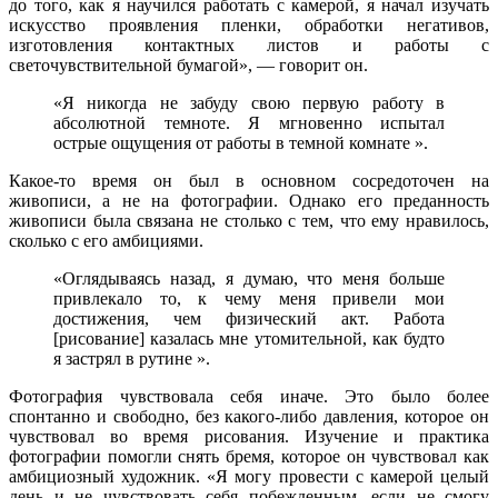
до того, как я научился работать с камерой, я начал изучать
искусство проявления пленки, обработки негативов,
изготовления контактных листов и работы с
светочувствительной бумагой», — говорит он.
«Я никогда не забуду свою первую работу в
абсолютной темноте. Я мгновенно испытал
острые ощущения от работы в темной комнате ».
Какое-то время он был в основном сосредоточен на
живописи, а не на фотографии. Однако его преданность
живописи была связана не столько с тем, что ему нравилось,
сколько с его амбициями.
«Оглядываясь назад, я думаю, что меня больше
привлекало то, к чему меня привели мои
достижения, чем физический акт. Работа
[рисование] казалась мне утомительной, как будто
я застрял в рутине ».
Фотография чувствовала себя иначе. Это было более
спонтанно и свободно, без какого-либо давления, которое он
чувствовал во время рисования. Изучение и практика
фотографии помогли снять бремя, которое он чувствовал как
амбициозный художник. «Я могу провести с камерой целый
день и не чувствовать себя побежденным, если не смогу