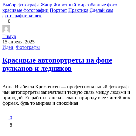
Выбор фотографа
Жанр
Животный мир
забавные фото
красивые фотографии
Портрет
Практика
Сделай сам
фотографии кошек
0
Тимур
15 апреля, 2025
Идеи
,
Фотографы
Красивые автопортреты на фоне
вулканов и ледников
Анна Изабелла Кристенсен — профессиональный фотограф,
чьи автопортреты запечатлели тесную связь между людьми и
природой. Ее работы запечатлевают природу в ее чистейших
формах, будь то мирная и спокойная
0
8