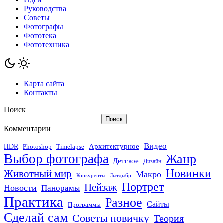
Руководства
Советы
Фотографы
Фототека
Фототехника
Карта сайта
Контакты
Поиск
Поиск
Комментарии
Видео
Архитектурное
HDR
Photoshop
Timelapse
Выбор фотографа
Жанр
Детское
Дизайн
Новинки
Животный мир
Макро
Конкуренты
Лытдыбр
Портрет
Пейзаж
Новости
Панорамы
Практика
Разное
Сайты
Программы
Сделай сам
Советы новичку
Теория