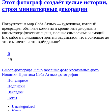
Этот фотограф создаёт целые истории,
строя миниатюрные декорации
Погрузитесь в мир Себа Агнью — художника, который
превращает обычные комнаты и крошечные диорамы в
кинематографические сцены, полные символизма и эмоций.
Его работы приглашают зрителя задуматься: что произошло до
этого момента и что ждёт дальше?
0
19
Выбор фотографа
Жанр
забавные фото
креативные фото
Новинки
Практика
Себа Агнью
фотография
Популярное
Подписки
Закладки
Топы
Uncategorized
Идеи