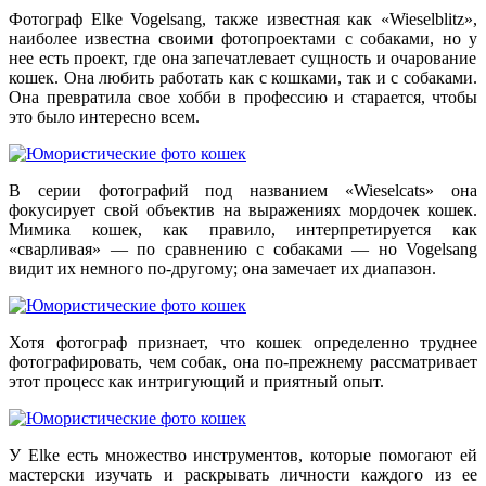
Фотограф Elke Vogelsang, также известная как «Wieselblitz»,
наиболее известна своими фотопроектами с собаками, но
у
нее есть проект, где
она запечатлевает сущность и очарование
кошек.
Она
люб
ить
работать
как
с кошками, так
и
с собаками.
Она
превратил
а
свое хобби в профессию и стара
ется,
чтобы
это было интересно всем
.
В
серии фотографий под названием «Wieselcats» она
фокусирует свой объектив на выражениях
мордочек
кошек.
М
имика кошек, как правило, интерпретируется как
«сварливая» — по сравнению с
соба
ками
— но Vogelsang
видит их немного по-другому; она замечает их диапазон.
Хотя
фотограф
признает, что кошек определенно труднее
фотографировать, чем собак,
она
по-прежнему рассматривает
этот процесс как интригующий и приятный опыт.
У Elke есть множество инструментов, которые помогают ей
мастерски изучать и раскрывать личности каждого из ее