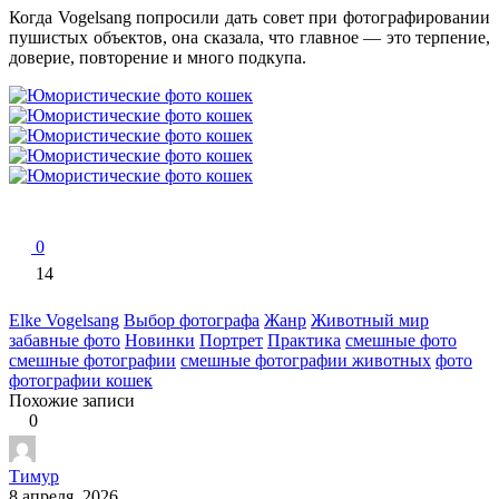
Когда Vogelsang попросили дать совет при фотографировании
пушистых объектов,
она сказала, что
главное —
это
терпение,
доверие, повторение и много подкупа.
0
14
Elke Vogelsang
Выбор фотографа
Жанр
Животный мир
забавные фото
Новинки
Портрет
Практика
смешные фото
смешные фотографии
смешные фотографии животных
фото
фотографии кошек
Похожие записи
0
Тимур
8 апреля, 2026