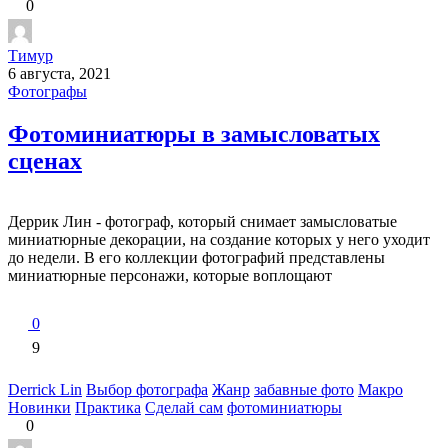
0
Тимур
6 августа, 2021
Фотографы
Фотоминиатюры в замысловатых
сценах
Деррик Лин - фотограф, который снимает замысловатые
миниатюрные декорации, на создание которых у него уходит
до недели. В его коллекции фотографий представлены
миниатюрные персонажи, которые воплощают
0
9
Derrick Lin
Выбор фотографа
Жанр
забавные фото
Макро
Новинки
Практика
Сделай сам
фотоминиатюры
0