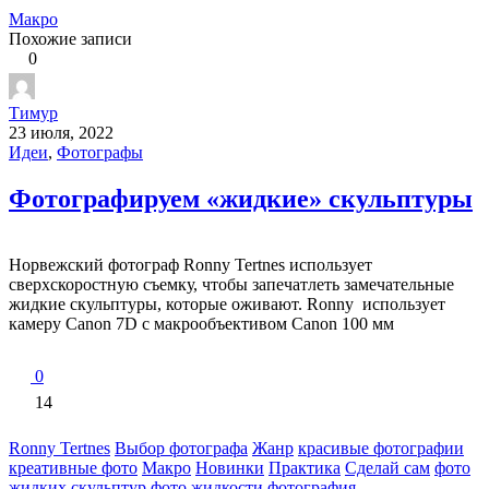
Макро
Похожие записи
0
Тимур
23 июля, 2022
Идеи
,
Фотографы
Фотографируем «жидкие» скульптуры
Норвежский фотограф Ronny Tertnes использует
сверхскоростную съемку, чтобы запечатлеть замечательные
жидкие скульптуры, которые оживают. Ronny использует
камеру Canon 7D с макрообъективом Canon 100 мм
0
14
Ronny Tertnes
Выбор фотографа
Жанр
красивые фотографии
креативные фото
Макро
Новинки
Практика
Сделай сам
фото
жидких скульптур
фото жидкости
фотография