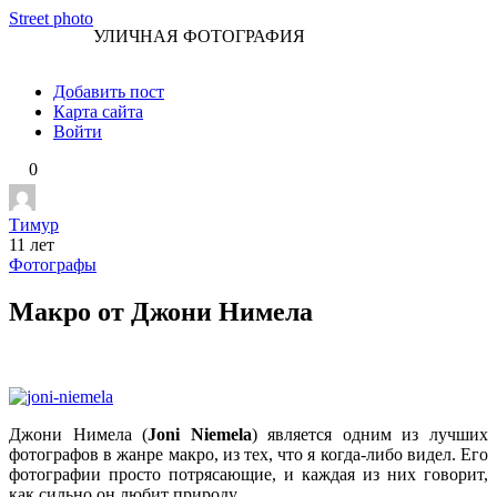
Перейти
Street photo
УЛИЧНАЯ ФОТОГРАФИЯ
к
контенту
Добавить пост
Карта сайта
Войти
0
Тимур
11 лет
Фотографы
Макро от Джони Нимела
Джони Нимела (
Joni Niemela
) является одним из лучших
фотографов в жанре макро, из тех, что я когда-либо видел. Его
фотографии просто потрясающие, и каждая из них говорит,
как сильно он любит природу.