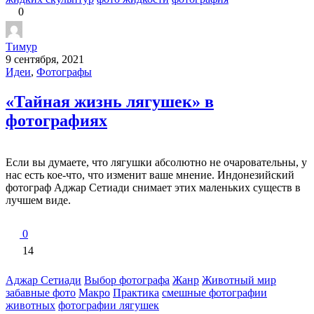
0
Тимур
9 сентября, 2021
Идеи
,
Фотографы
«Тайная жизнь лягушек» в
фотографиях
Если вы думаете, что лягушки абсолютно не очаровательны, у
нас есть кое-что, что изменит ваше мнение. Индонезийский
фотограф Аджар Сетиади снимает этих маленьких существ в
лучшем виде.
0
14
Аджар Сетиади
Выбор фотографа
Жанр
Животный мир
забавные фото
Макро
Практика
смешные фотографии
животных
фотографии лягушек