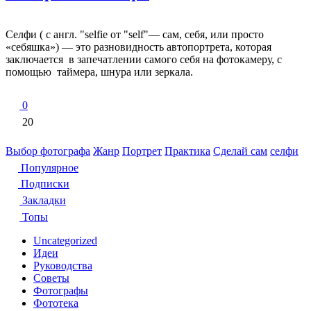
Селфи ( с англ. "selfie от "self"— сам, себя, или просто
«себяшка») — это разновидность автопортрета, которая
заключается в запечатлении самого себя на фотокамеру, с
помощью таймера, шнура или зеркала.
0
20
Выбор фотографа
Жанр
Портрет
Практика
Сделай сам
селфи
Популярное
Подписки
Закладки
Топы
Uncategorized
Идеи
Руководства
Советы
Фотографы
Фототека