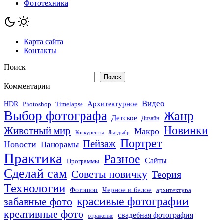
Фототехника
Карта сайта
Контакты
Поиск
Поиск
Комментарии
Видео
Архитектурное
HDR
Photoshop
Timelapse
Выбор фотографа
Жанр
Детское
Дизайн
Новинки
Животный мир
Макро
Конкуренты
Лытдыбр
Портрет
Пейзаж
Новости
Панорамы
Практика
Разное
Сайты
Программы
Сделай сам
Советы новичку
Теория
Технологии
Черное и белое
Фотошоп
архитектура
красивые фотографии
забавные фото
креативные фото
свадебная фотография
отражение