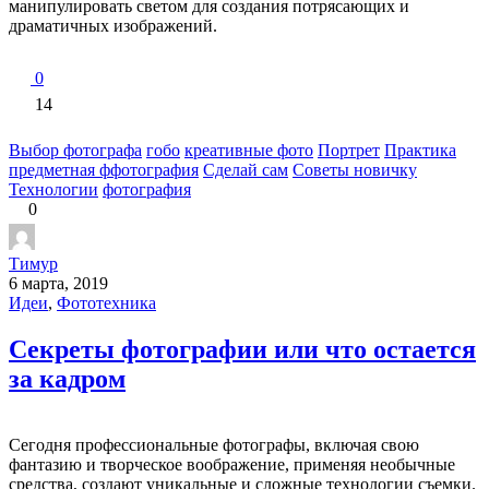
манипулировать светом для создания потрясающих и
драматичных изображений.
0
14
Выбор фотографа
гобо
креативные фото
Портрет
Практика
предметная ффотография
Сделай сам
Советы новичку
Технологии
фотография
0
Тимур
6 марта, 2019
Идеи
,
Фототехника
Секреты фотографии или что остается
за кадром
Сегодня профессиональные фотографы, включая свою
фантазию и творческое воображение, применяя необычные
средства, создают уникальные и сложные технологии съемки.