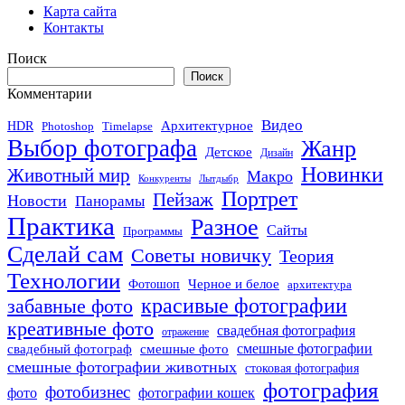
Карта сайта
Контакты
Поиск
Поиск
Комментарии
Видео
Архитектурное
HDR
Photoshop
Timelapse
Выбор фотографа
Жанр
Детское
Дизайн
Новинки
Животный мир
Макро
Конкуренты
Лытдыбр
Портрет
Пейзаж
Новости
Панорамы
Практика
Разное
Сайты
Программы
Сделай сам
Советы новичку
Теория
Технологии
Черное и белое
Фотошоп
архитектура
красивые фотографии
забавные фото
креативные фото
свадебная фотография
отражение
смешные фото
смешные фотографии
свадебный фотограф
смешные фотографии животных
стоковая фотография
фотография
фотобизнес
фото
фотографии кошек