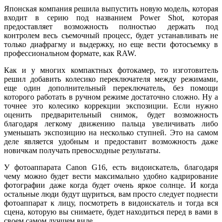
Японская компания решила выпустить новую модель, которая
входит в серию под названием Power Shot, которая
предоставляет возможность полностью держать под
контролем весь съемочный процесс, будет устанавливать не
только диафрагму и выдержку, но еще вести фотосъемку в
профессиональном формате, как RAW.
Как и у многих компактных фотокамер, то изготовитель
решил добавить колесико переключателя между режимами,
еще один дополнительный переключатель, без помощи
которого работать в ручном режиме достаточно сложно. Ну а
точнее это колесико коррекции экспозиции. Если нужно
оценить предварительный снимок, будет возможность
благодаря легкому движению пальца увеличивать либо
уменьшать экспозицию на несколько ступней. Это на самом
деле является удобным и предоставит возможность даже
новичкам получать превосходные результаты.
У фотоаппарата Canon G16, есть видоискатель, благодаря
чему можно будет вести максимально удобно кадрирование
фотографии даже когда будет очень яркое солнце. И когда
остальные люди будут щуриться, вам просто следует поднести
фотоаппарат к лицу, посмотреть в видоискатель и тогда вся
сцена, которую вы снимаете, будет находиться перед в вами в
своем самом лучшем виде.