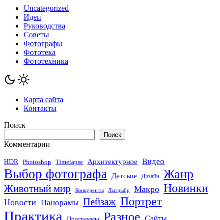
Uncategorized
Идеи
Руководства
Советы
Фотографы
Фототека
Фототехника
Карта сайта
Контакты
Поиск
Поиск
Комментарии
Видео
Архитектурное
HDR
Photoshop
Timelapse
Выбор фотографа
Жанр
Детское
Дизайн
Новинки
Животный мир
Макро
Конкуренты
Лытдыбр
Портрет
Пейзаж
Новости
Панорамы
Практика
Разное
Сайты
Программы