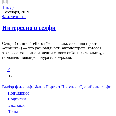
Тимур
1 октября, 2019
Фототехника
Интересно о селфи
Селфи ( с англ. "selfie от "self"— сам, себя, или просто
«себяшка») — это разновидность автопортрета, которая
заключается в запечатлении самого себя на фотокамеру, с
помощью таймера, шнура или зеркала.
0
17
Выбор фотографа
Жанр
Портрет
Практика
Сделай сам
селфи
Популярное
Подписки
Закладки
Топы