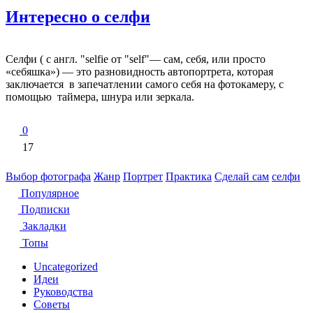
Интересно о селфи
Селфи ( с англ. "selfie от "self"— сам, себя, или просто
«себяшка») — это разновидность автопортрета, которая
заключается в запечатлении самого себя на фотокамеру, с
помощью таймера, шнура или зеркала.
0
17
Выбор фотографа
Жанр
Портрет
Практика
Сделай сам
селфи
Популярное
Подписки
Закладки
Топы
Uncategorized
Идеи
Руководства
Советы