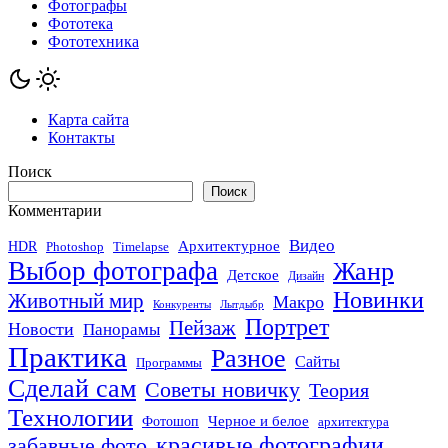
Фотографы
Фототека
Фототехника
Карта сайта
Контакты
Поиск
Поиск
Комментарии
Видео
Архитектурное
HDR
Photoshop
Timelapse
Выбор фотографа
Жанр
Детское
Дизайн
Новинки
Животный мир
Макро
Конкуренты
Лытдыбр
Портрет
Пейзаж
Новости
Панорамы
Практика
Разное
Сайты
Программы
Сделай сам
Советы новичку
Теория
Технологии
Черное и белое
Фотошоп
архитектура
красивые фотографии
забавные фото