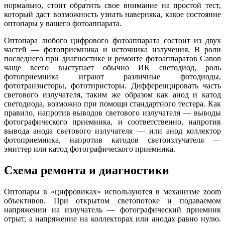
нормально, стоит обратить свое внимание на простой тест,
который даст возможность узнать наверняка, какое состояние
оптопары у вашего фотоаппарата.
Оптопара любого цифрового фотоаппарата состоит из двух
частей — фотоприемника и источника излучения. В роли
последнего при диагностике и ремонте фотоаппаратов Canon
чаще всего выступает обычно ИК светодиод, роль
фотоприемника играют различные фотодиоды,
фототранзисторы, фототиристоры. Дифференцировать часть
светового излучателя, таким же образом как анод и катод
светодиода, возможно при помощи стандартного тестера. Как
правило, напротив выводов светового излучателя — выводы
фотографического приемника, и соответственно, напротив
вывода анода светового излучателя — или анод коллектор
фотоприемника, напротив катодов светоизлучателя —
эмиттер или катод фотографического приемника.
Схема ремонта и диагностики
Оптопары в «цифровиках» используются в механизме zoom
объективов. При открытом светопотоке и подаваемом
напряжении на излучатель — фотографический приемник
отрыт, а напряжение на коллекторах или анодах равно нулю.