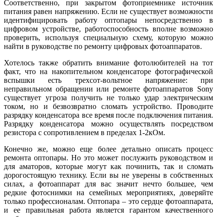
Соответственно, при закрытом фотоприемнике источник
питания равен напряжению. Если не существует возможности
идентифицировать работу оптопары непосредственно в
цифровом устройстве, работоспособность вполне возможно
проверить, используя специальную схему, которую можно
найти в руководстве по ремонту цифровых фотоаппаратов.
Хотелось также обратить внимание фотолюбителей на тот
факт, что на накопительном конденсаторе фотографической
вспышки есть трехсот-вольтное напряжение: при
неправильном обращении или ремонте фотоаппаратов Sony
существует угроза получить не только удар электрическим
током, но и безвозвратно сломать устройство. Проводите
разрядку конденсатора все время после подключения питания.
Разрядку конденсатора можно осуществлять посредством
резистора с сопротивлением в пределах 1-2кОм.
Конечно же, можно еще более детально описать процесс
ремонта оптопары. Но это может послужить руководством и
для аматоров, которые могут как починить, так и сломать
дорогостоящую технику. Если вы не уверены в собственных
силах, а фотоаппарат для вас значит нечто большее, чем
редкие фотоснимки на семейных мероприятиях, доверяйте
только профессионалам. Оптопара – это сердце фотоаппарата,
и ее правильная работа является гарантом качественного