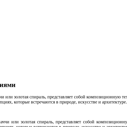
циями
чи или золотая спираль, представляет собой композиционную т
пциях, которые встречаются в природе, искусстве и архитектуре
наччи или золотая спираль, представляет собой композиционн
епциях, которые встречаются в природе, искусстве и архитекту