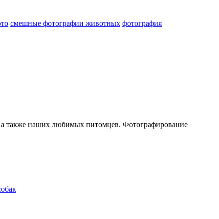
ото
смешные фотографии животных
фотография
й, а также наших любимых питомцев. Фотографирование
собак