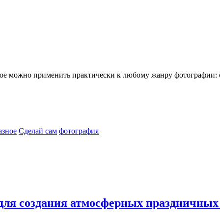
е можно применить практически к любому жанру фотографии: от
азное
Сделай сам
фотография
 для создания атмосферных праздничны