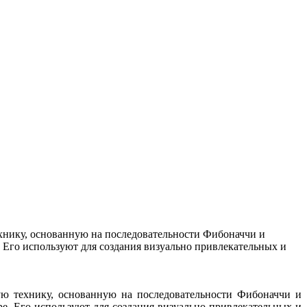
ехнику, основанную на последовательности Фибоначчи и
. Его используют для создания визуально привлекательных и
ую технику, основанную на последовательности Фибоначчи и
ре. Его используют для создания визуально привлекательных и