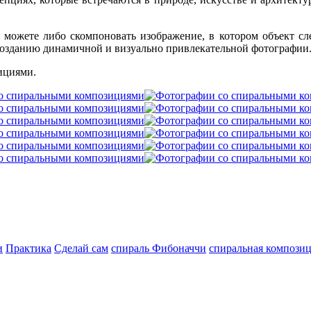
ожете либо скомпоновать изображение, в котором объект след
 созданию динамичной и визуально привлекательной фотографии
ициями.
и
Практика
Сделай сам
спираль Фибоначчи
спиральная компози