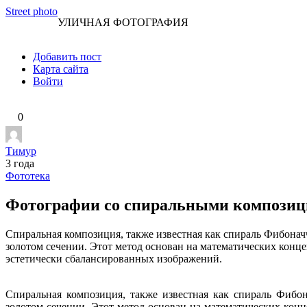
Перейти
Street photo
УЛИЧНАЯ ФОТОГРАФИЯ
к
контенту
Добавить пост
Карта сайта
Войти
0
Тимур
3 года
Фототека
Фотографии со спиральными компози
Спиральная композиция, также известная как спираль Фибонач
золотом сечении. Этот метод основан на математических конце
эстетически сбалансированных изображений.
Спиральная композиция, также известная как спираль Фибо
золотом сечении. Этот метод основан на математических конц