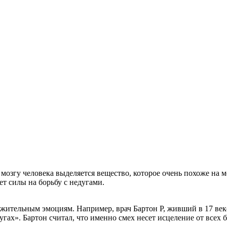
мозгу человека выделяется вещество, которое очень похоже на 
т силы на борьбу с недугами.
ительным эмоциям. Например, врач Бартон Р, живший в 17 веке
гах». Бартон считал, что именно смех несет исцеление от всех б