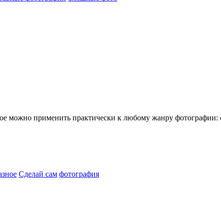
е можно применить практически к любому жанру фотографии: от
азное
Сделай сам
фотография