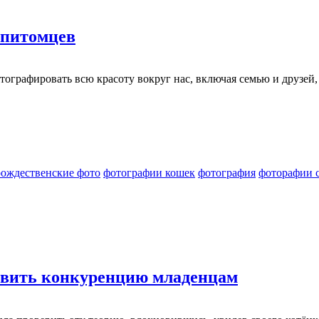
 питомцев
тографировать всю красоту вокруг нас, включая семью и друзе
рождественские фото
фотографии кошек
фотография
фоторафии 
тавить конкуренцию младенцам