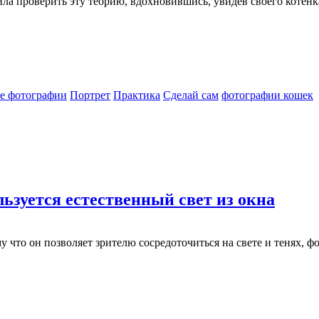
а проверить эту теорию, вдохновившись, увидев своего котёнк
е фотографии
Портрет
Практика
Сделай сам
фотографии кошек
ьзуется естественный свет из окна
 что он позволяет зрителю сосредоточиться на свете и тенях, ф