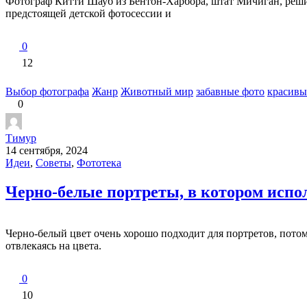
Фотограф Китти Шауб из Бентон-Харбора, штат Мичиган, решил
предстоящей детской фотосессии и
0
12
Выбор фотографа
Жанр
Животный мир
забавные фото
красивы
0
Тимур
14 сентября, 2024
Идеи
,
Советы
,
Фототека
Черно-белые портреты, в котором испол
Черно-белый цвет очень хорошо подходит для портретов, потому
отвлекаясь на цвета.
0
10