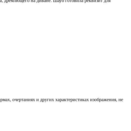
а, дремлющего на диване. Шауб готовила реквизит для
ормах, очертаниях и других характеристиках изображения, не