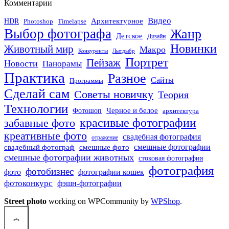
Комментарии
Видео
Архитектурное
HDR
Photoshop
Timelapse
Выбор фотографа
Жанр
Детское
Дизайн
Новинки
Животный мир
Макро
Конкуренты
Лытдыбр
Портрет
Пейзаж
Новости
Панорамы
Практика
Разное
Сайты
Программы
Сделай сам
Советы новичку
Теория
Технологии
Черное и белое
Фотошоп
архитектура
красивые фотографии
забавные фото
креативные фото
свадебная фотография
отражение
смешные фото
смешные фотографии
свадебный фотограф
смешные фотографии животных
стоковая фотография
фотография
фотобизнес
фото
фотографии кошек
фотоконкурс
фэшн-фотографии
Street photo
working on WPCommunity by
WPShop
.