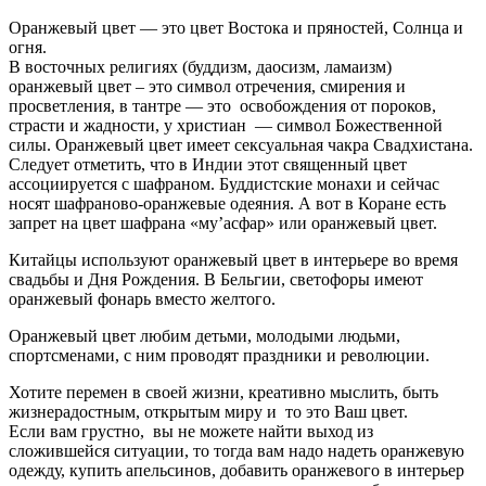
Оранжевый цвет — это цвет Востока и пряностей, Солнца и
огня.
В восточных религиях (буддизм, даосизм, ламаизм)
оранжевый цвет – это символ отречения, смирения и
просветления, в тантре — это освобождения от пороков,
страсти и жадности, у христиан — символ Божественной
силы. Оранжевый цвет имеет сексуальная чакра Свадхистана.
Следует отметить, что в Индии этот священный цвет
ассоциируется с шафраном. Буддистские монахи и сейчас
носят шафраново-оранжевые одеяния. А вот в Коране есть
запрет на цвет шафрана «му’асфар» или оранжевый цвет.
Китайцы используют оранжевый цвет в интерьере во время
свадьбы и Дня Рождения. В Бельгии, светофоры имеют
оранжевый фонарь вместо желтого.
Оранжевый цвет любим детьми, молодыми людьми,
спортсменами, с ним проводят праздники и революции.
Хотите перемен в своей жизни, креативно мыслить, быть
жизнерадостным, открытым миру и то это Ваш цвет.
Если вам грустно, вы не можете найти выход из
сложившейся ситуации, то тогда вам надо надеть оранжевую
одежду, купить апельсинов, добавить оранжевого в интерьер