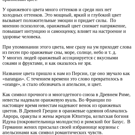
У оранжевого цвета много оттенков и среди них нет
холодных оттенков. Это мощный, яркий и глубокий цвет
вызывает положительные эмоции и придает силы. По
мнению психологов, оранжевый цвет снимает напряжение,
повышает интуицию и самооценку, влияет на настроение и
здоровье человека.
При упоминании этого цвета, мне сразу на ум приходят слова
из песен про оранжевые сны, море, солнце, небо и т. д.
У многих людей оранжевый ассоциируется с вкусными
соками и фруктами, и как оказалось не зря.
Название цвета пришло к нам из Персии, где оно звучало как
«narangas». С течением времени это слово превратилось в
«оrange», и стало обозначать и апельсин, и цвет.
Как символ прочного и многодетного союза в Древнем Риме,
невесты надевали оранжевую вуаль. Во Франции по
настоящее время невестам надевают венок из оранжевых
цветов. В Древней Греции в оранжевые одеяния облачались
Аврора, оракулы и жены жрецов Юпитера, кельтская богиня
Идуна (покровительница молодости) и римский бог Бахус. В
Германии жених присылал своей избраннице корзины с
апельсинами как символ романтических чувств.