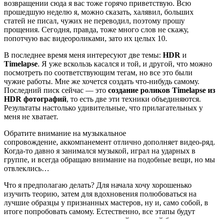
возвращении сюда я вас тоже горячо приветствую. Всю
прошедшую неделю я, можно сказать, халявил, больших
статей не писал, чужих не переводил, поэтому прошу
прощения. Сегодня, правда, тоже много слов не скажу,
попотчую вас видеороликами, зато их целых 10.
В последнее время меня интересуют две темы:
HDR
и
Timelapse
. Я уже вскользь касался и той, и другой, что можно
посмотреть по соответствующим тегам, но все это были
чужие работы. Мне же хочется создать что-нибудь самому.
Последний писк сейчас — это
создание роликов Timelapse из
HDR фотографий
, то есть две эти техники объединяются.
Результаты настолько удивительные, что прилагательных у
меня не хватает.
Обратите внимание на музыкальное
сопровождение, аккомпанемент отлично дополняет видео-ряд.
Когда-то давно я занимался музыкой, играл на ударных в
группе, и всегда обращаю внимание на подобные вещи, но мы
отвлеклись…
Что я предполагаю делать? Для начала хочу хорошенько
изучить теорию, затем для вдохновения полюбоваться на
лучшие образцы у признанных мастеров, ну и, само собой, в
итоге попробовать самому. Естественно, все этапы будут