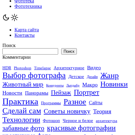
Фототека
Фототехника
Карта сайта
Контакты
Поиск
Поиск
Комментарии
Видео
Архитектурное
HDR
Photoshop
Timelapse
Выбор фотографа
Жанр
Детское
Дизайн
Новинки
Животный мир
Макро
Конкуренты
Лытдыбр
Портрет
Пейзаж
Новости
Панорамы
Практика
Разное
Сайты
Программы
Сделай сам
Советы новичку
Теория
Технологии
Черное и белое
Фотошоп
архитектура
красивые фотографии
забавные фото