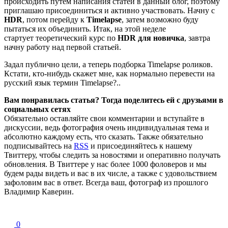
происходить путем написания статей в данный блог, поэтому
приглашаю присоединиться и активно участвовать. Начну с
HDR
, потом перейду к
Timelapse
, затем возможно буду
пытаться их объединить. Итак, на этой неделе
стартует теоретический курс по
HDR для новичка
, завтра
начну работу над первой статьей.
Задал публично цели, а теперь подборка Timelapse роликов.
Кстати, кто-нибудь скажет мне, как нормально перевести на
русский язык термин Timelapse?..
Вам понравилась статья? Тогда поделитесь ей с друзьями в
социальных сетях
Обязательно оставляйте свои комментарии и вступайте в
дискуссии, ведь фотография очень индивидуальная тема и
абсолютно каждому есть, что сказать. Также обязательно
подписывайтесь на
RSS
и присоединяйтесь к нашему
Твиттеру, чтобы следить за новостями и оперативно получать
обновления. В Твиттере у нас более 1000 фоловеров и мы
будем рады видеть и вас в их числе, а также с удовольствием
зафоловим вас в ответ. Всегда ваш, фотограф из прошлого
Владимир Каверин.
0