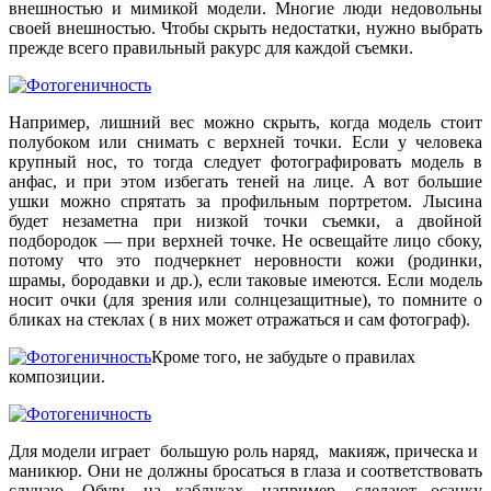
внешностью и мимикой модели. Многие люди недовольны
своей внешностью. Чтобы скрыть недостатки, нужно выбрать
прежде всего правильный ракурс для каждой съемки.
Например, лишний вес можно скрыть, когда модель стоит
полубоком или снимать с верхней точки. Если у человека
крупный нос, то тогда следует фотографировать модель в
анфас, и при этом избегать теней на лице. А вот большие
ушки можно спрятать за профильным портретом. Лысина
будет незаметна при низкой точки съемки, а двойной
подбородок — при верхней точке. Не освещайте лицо сбоку,
потому что это подчеркнет неровности кожи (родинки,
шрамы, бородавки и др.), если таковые имеются. Если модель
носит очки (для зрения или солнцезащитные), то помните о
бликах на стеклах ( в них может отражаться и сам фотограф).
Кроме того, не забудьте о правилах
композиции.
Для модели играет большую роль наряд, макияж, прическа и
маникюр. Они не должны бросаться в глаза и соответствовать
случаю. Обувь на каблуках, например, сделают осанку