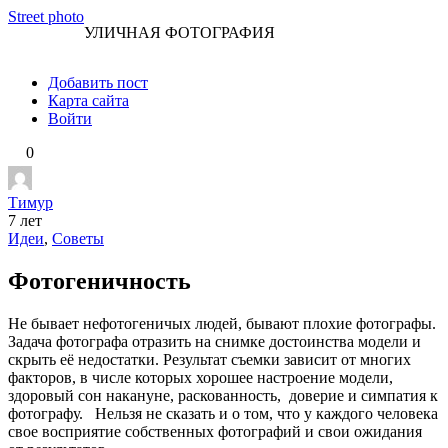
Перейти
Street photo
УЛИЧНАЯ ФОТОГРАФИЯ
к
контенту
Добавить пост
Карта сайта
Войти
0
Тимур
7 лет
Идеи
,
Советы
Фотогеничность
Не бывает нефотогеничых людей, бывают плохие фотографы.
Задача фотографа отразить на снимке достоинства модели и
скрыть её недостатки. Результат съемки зависит от многих
факторов, в числе которых хорошее настроение модели,
здоровый сон накануне, раскованность, доверие и симпатия к
фотографу. Нельзя не сказать и о том, что у каждого человека
свое восприятие собственных фотографий и свои ожидания