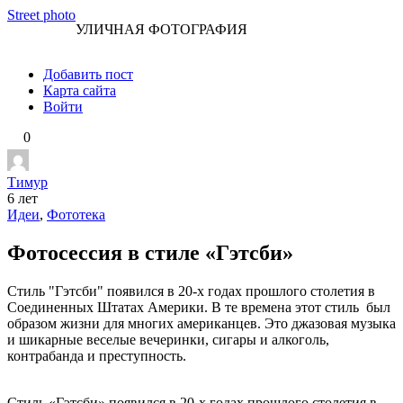
Перейти
Street photo
УЛИЧНАЯ ФОТОГРАФИЯ
к
контенту
Добавить пост
Карта сайта
Войти
0
Тимур
6 лет
Идеи
,
Фототека
Фотосессия в стиле «Гэтсби»
Стиль "Гэтсби" появился в 20-х годах прошлого столетия в
Соединенных Штатах Америки. В те времена этот стиль был
образом жизни для многих американцев. Это джазовая музыка
и шикарные веселые вечеринки, сигары и алкоголь,
контрабанда и преступность.
Стиль «Гэтсби» появился в 20-х годах прошлого столетия в