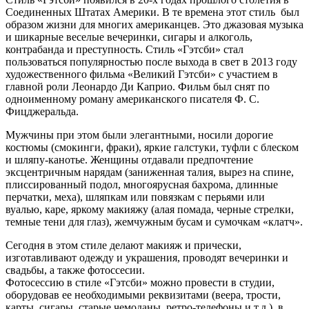
Соединенных Штатах Америки. В те времена этот стиль был
образом жизни для многих американцев. Это джазовая музыка
и шикарные веселые вечеринки, сигары и алкоголь,
контрабанда и преступность. Стиль «Гэтсби» стал
пользоваться популярностью после выхода в свет в 2013 году
художественного фильма «Великий Гэтсби» с участием в
главной роли Леонардо Ди Каприо. Фильм был снят по
одноименному роману американского писателя Ф. С.
Фицджеральда.
Мужчины при этом были элегантными, носили дорогие
костюмы (смокинги, фраки), яркие галстуки, туфли с блеском
и шляпу-канотье. Женщины отдавали предпочтение
эксцентричным нарядам (заниженная талия, вырез на спине,
плиссированный подол, многоярусная бахрома, длинные
перчатки, меха), шляпкам или повязкам с перьями или
вуалью, каре, яркому макияжу (алая помада, черные стрелки,
темные тени для глаз), жемчужным бусам и сумочкам «клатч».
Сегодня в этом стиле делают макияж и прически,
изготавливают одежду и украшения, проводят вечеринки и
свадьбы, а также фотоссесии.
Фотосессию в стиле «Гэтсби» можно провести в студии,
оборудовав ее необходимыми реквизитами (веера, трости,
карты, сигары, старые чемоданы, ретро-телефоны и т.д.), в