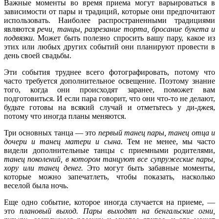
Важные моменты во время приема могут варьироваться в
зависимости от пары и традиций, которые они предпочитают
использовать. Наиболее распространенными традициями
являются
речи, танцы, разрезание торта, бросание букета и
подвязки.
Может быть полезно спросить вашу пару, какое из
этих или любых других событий они планируют провести в
день своей свадьбы.
Эти события труднее всего фотографировать, потому что
часто требуется дополнительное освещение. Поэтому знание
того, когда они происходят заранее, поможет вам
подготовиться. И если пара говорит, что они что-то не делают,
будьте готовы на всякий случай и отметьтесь у ди-джея,
потому что иногда планы меняются.
Три основных танца — это
первый танец пары, танец отца и
дочери и танец матери и сына.
Тем не менее, мы часто
видели дополнительные танцы с приемными родителями,
танец поколений, в котором танцуют все супружеские пары,
хору или танец денег.
Это могут быть забавные моменты,
которые можно запечатлеть, чтобы показать, насколько
веселой была ночь.
Еще одно событие, которое иногда случается на приеме, —
это
плановый выход. Пары выходят на бенгальские огни,