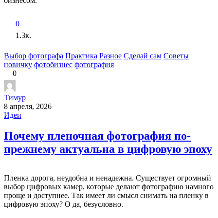
бизнесом.
0
1.3к.
Выбор фотографа
Практика
Разное
Сделай сам
Советы
новичку
фотобизнес
фотография
0
Тимур
8 апреля, 2026
Идеи
Почему пленочная фотография по-
прежнему актуальна в цифровую эпоху
Пленка дорога, неудобна и ненадежна. Существует огромный
выбор цифровых камер, которые делают фотографию намного
проще и доступнее. Так имеет ли смысл снимать на пленку в
цифровую эпоху? О да, безусловно.