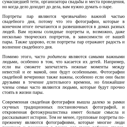
сумасшедшей тети, организатора свадьбы и места проведения,
но когда дело доходит до дела, вам нужно думать о паре.
Портреты пар являются чрезвычайно важной частью
свадебного дня, потому что это фотографии, которые в
конечном итоге печатаются и развешиваются в домах разных
людей. Вам нужны солидные портреты и, возможно, даже
несколько творческих портретов, в зависимости от вашей
пары. Также здорово, если портреты пар отражают радость и
волнение свадебного дня.
Помимо этого, часто
родители
являются самыми важными
людьми, особенно в том, что касается их детей. Например,
если вы сможете запечатлеть нежные моменты между
невестой и ее мамой, они будут особенными. Фотографии
свадебной вечеринки также важны, особенно если они были
друзьями в течение длительного времени, но ближайшие
члены семьи часто являются людьми, которые будут прочно
стоять в жизни пары.
С
овременная свадебная фотография вышла далеко за рамки
скучных традиционных постановочных фотографий, и
откровенная фотожурналистика имеет больше смысла и
рассказывают истории. Тем не менее, групповые портреты по-
прежнему являются фотографиями, которые многие люди