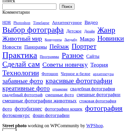
Поиск
Поиск
Комментарии
Видео
Архитектурное
HDR
Photoshop
Timelapse
Выбор фотографа
Жанр
Детское
Дизайн
Новинки
Животный мир
Макро
Конкуренты
Лытдыбр
Портрет
Пейзаж
Новости
Панорамы
Практика
Разное
Сайты
Программы
Сделай сам
Советы новичку
Теория
Технологии
Черное и белое
Фотошоп
архитектура
красивые фотографии
забавные фото
креативные фото
свадебная фотография
отражение
смешные фото
смешные фотографии
свадебный фотограф
смешные фотографии животных
стоковая фотография
фотография
фотобизнес
фото
фотографии кошек
фотоконкурс
фэшн-фотографии
Street photo
working on WPCommunity by
WPShop
.