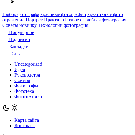
36
Выбор фотографа
красивые фотографии
креативные фото
отражение
Портрет
Практика
Разное
свадебная фотография
Советы новичку
Технологии
фотография
Популярное
Подписки
Закладки
Топы
Uncategorized
Идеи
Руководства
Советы
Фотографы
Фототека
Фототехника
Карта сайта
Контакты