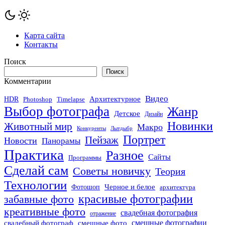
Карта сайта
Контакты
Поиск
Поиск
Комментарии
Видео
Архитектурное
HDR
Photoshop
Timelapse
Выбор фотографа
Жанр
Детское
Дизайн
Новинки
Животный мир
Макро
Конкуренты
Лытдыбр
Портрет
Пейзаж
Новости
Панорамы
Практика
Разное
Сайты
Программы
Сделай сам
Советы новичку
Теория
Технологии
Черное и белое
Фотошоп
архитектура
красивые фотографии
забавные фото
креативные фото
свадебная фотография
отражение
смешные фото
смешные фотографии
свадебный фотограф