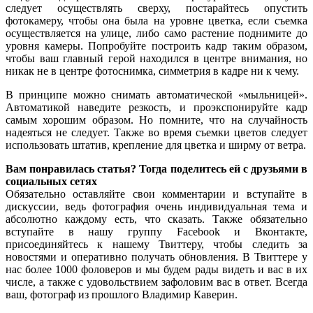
следует осуществлять сверху, постарайтесь опустить
фотокамеру, чтобы она была на уровне цветка, если съемка
осуществляется на улице, либо само растение поднимите до
уровня камеры. Попробуйте построить кадр таким образом,
чтобы ваш главный герой находился в центре внимания, но
никак не в центре фотоснимка, симметрия в кадре ни к чему.
В принципе можно снимать автоматической «мыльницей».
Автоматикой наведите резкость, и проэкспонируйте кадр
самым хорошим образом. Но помните, что на случайность
надеяться не следует. Также во время съемки цветов следует
использовать штатив, крепление для цветка и ширму от ветра.
Вам понравилась статья? Тогда поделитесь ей с друзьями в
социальных сетях
Обязательно оставляйте свои комментарии и вступайте в
дискуссии, ведь фотография очень индивидуальная тема и
абсолютно каждому есть, что сказать. Также обязательно
вступайте в нашу группу Facebook и Вконтакте,
присоединяйтесь к нашему Твиттеру, чтобы следить за
новостями и оперативно получать обновления. В Твиттере у
нас более 1000 фоловеров и мы будем рады видеть и вас в их
числе, а также с удовольствием зафоловим вас в ответ. Всегда
ваш, фотограф из прошлого Владимир Каверин.