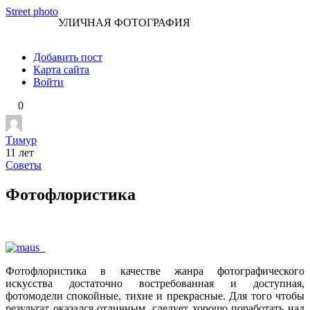
Перейти
Street photo
УЛИЧНАЯ ФОТОГРАФИЯ
к
контенту
Добавить пост
Карта сайта
Войти
0
Тимур
11 лет
Советы
Фотофлористика
Фотофлористика в качестве жанра фотографического
искусства достаточно востребованная и доступная,
фотомодели спокойные, тихие и прекрасные. Для того чтобы
результат оказался отличным, следует хорошо поработать над