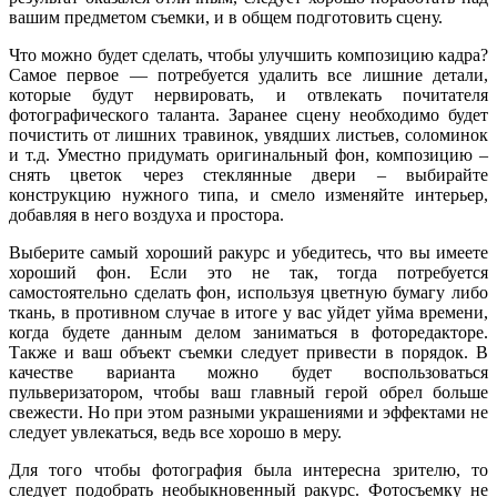
вашим предметом съемки, и в общем подготовить сцену.
Что можно будет сделать, чтобы улучшить композицию кадра?
Самое первое — потребуется удалить все лишние детали,
которые будут нервировать, и отвлекать почитателя
фотографического таланта. Заранее сцену необходимо будет
почистить от лишних травинок, увядших листьев, соломинок
и т.д. Уместно придумать оригинальный фон, композицию –
снять цветок через стеклянные двери – выбирайте
конструкцию нужного типа, и смело изменяйте интерьер,
добавляя в него воздуха и простора.
Выберите самый хороший ракурс и убедитесь, что вы имеете
хороший фон. Если это не так, тогда потребуется
самостоятельно сделать фон, используя цветную бумагу либо
ткань, в противном случае в итоге у вас уйдет уйма времени,
когда будете данным делом заниматься в фоторедакторе.
Также и ваш объект съемки следует привести в порядок. В
качестве варианта можно будет воспользоваться
пульверизатором, чтобы ваш главный герой обрел больше
свежести. Но при этом разными украшениями и эффектами не
следует увлекаться, ведь все хорошо в меру.
Для того чтобы фотография была интересна зрителю, то
следует подобрать необыкновенный ракурс. Фотосъемку не