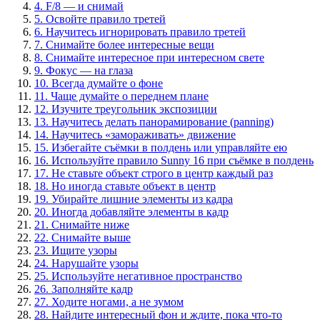
4. F/8 — и снимай
5. Освойте правило третей
6. Научитесь игнорировать правило третей
7. Снимайте более интересные вещи
8. Снимайте интересное при интересном свете
9. Фокус — на глаза
10. Всегда думайте о фоне
11. Чаще думайте о переднем плане
12. Изучите треугольник экспозиции
13. Научитесь делать панорамирование (panning)
14. Научитесь «замораживать» движение
15. Избегайте съёмки в полдень или управляйте ею
16. Используйте правило Sunny 16 при съёмке в полдень
17. Не ставьте объект строго в центр каждый раз
18. Но иногда ставьте объект в центр
19. Убирайте лишние элементы из кадра
20. Иногда добавляйте элементы в кадр
21. Снимайте ниже
22. Снимайте выше
23. Ищите узоры
24. Нарушайте узоры
25. Используйте негативное пространство
26. Заполняйте кадр
27. Ходите ногами, а не зумом
28. Найдите интересный фон и ждите, пока что-то