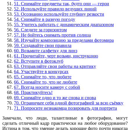
51. Снимайте предметы так, будто они — герои
52. Используйте правило ведущих линий
53. Осознанно используйте глубину резкости
54. Снимайте в разную погоду
55. Учитесь работать с динамическим диапазоном
56. Следите за горизонтом
57. Не бойтесь снимать против солнца
58. Изучайте композицию за пределами фотомира
59. Создавайте свои правила
60. Возьмите салфетку для линз
61. Прочитайте, черт возьми, инструкцию
62. Вступите в фотоклуб
63. Отправляйте свои работы на критику
64. Участвуйте в конкурсах
65. Снимайте то, что любите
66. Снимайте то, что не любите
67. Всегда носите камеру с собой
68. Практикуйтесь!
69. Снимайте одно и то же снова и снова
70. Ограничьте себя одной фотографией за всю съёмку
71. Попросите незнакомца позировать для портрета
Замечали, что люди, талантливые в фотографии, могут
сделать отличный кадр практически на любое оборудование?
Истина в том, что умение делать хорошие фото почти никогда