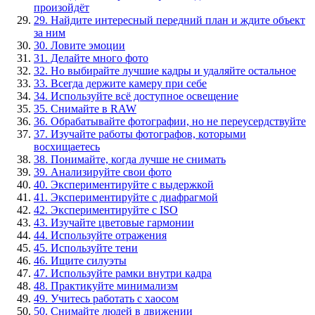
произойдёт
29. Найдите интересный передний план и ждите объект
за ним
30. Ловите эмоции
31. Делайте много фото
32. Но выбирайте лучшие кадры и удаляйте остальное
33. Всегда держите камеру при себе
34. Используйте всё доступное освещение
35. Снимайте в RAW
36. Обрабатывайте фотографии, но не переусердствуйте
37. Изучайте работы фотографов, которыми
восхищаетесь
38. Понимайте, когда лучше не снимать
39. Анализируйте свои фото
40. Экспериментируйте с выдержкой
41. Экспериментируйте с диафрагмой
42. Экспериментируйте с ISO
43. Изучайте цветовые гармонии
44. Используйте отражения
45. Используйте тени
46. Ищите силуэты
47. Используйте рамки внутри кадра
48. Практикуйте минимализм
49. Учитесь работать с хаосом
50. Снимайте людей в движении