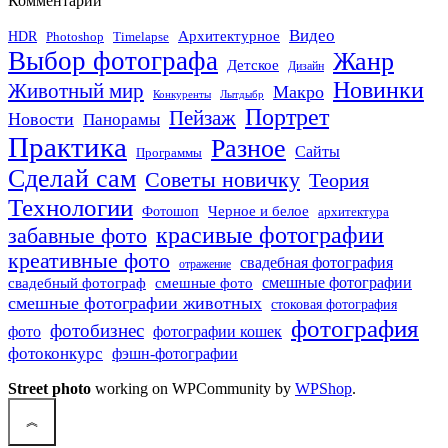
Комментарии
Видео
Архитектурное
HDR
Photoshop
Timelapse
Выбор фотографа
Жанр
Детское
Дизайн
Новинки
Животный мир
Макро
Конкуренты
Лытдыбр
Портрет
Пейзаж
Новости
Панорамы
Практика
Разное
Сайты
Программы
Сделай сам
Советы новичку
Теория
Технологии
Черное и белое
Фотошоп
архитектура
красивые фотографии
забавные фото
креативные фото
свадебная фотография
отражение
смешные фото
смешные фотографии
свадебный фотограф
смешные фотографии животных
стоковая фотография
фотография
фотобизнес
фото
фотографии кошек
фотоконкурс
фэшн-фотографии
Street photo
working on WPCommunity by
WPShop
.