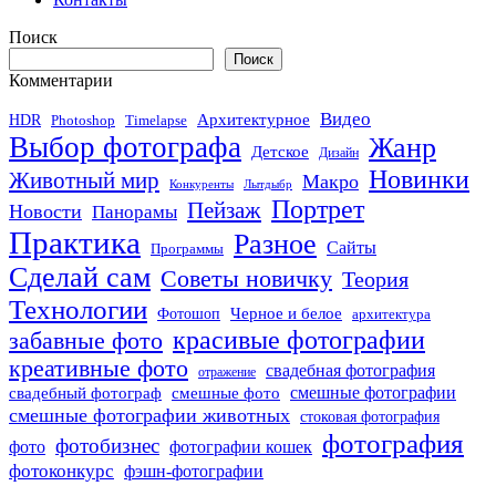
Поиск
Поиск
Комментарии
Видео
Архитектурное
HDR
Photoshop
Timelapse
Выбор фотографа
Жанр
Детское
Дизайн
Новинки
Животный мир
Макро
Конкуренты
Лытдыбр
Портрет
Пейзаж
Новости
Панорамы
Практика
Разное
Сайты
Программы
Сделай сам
Советы новичку
Теория
Технологии
Черное и белое
Фотошоп
архитектура
красивые фотографии
забавные фото
креативные фото
свадебная фотография
отражение
смешные фото
смешные фотографии
свадебный фотограф
смешные фотографии животных
стоковая фотография
фотография
фотобизнес
фото
фотографии кошек
фотоконкурс
фэшн-фотографии