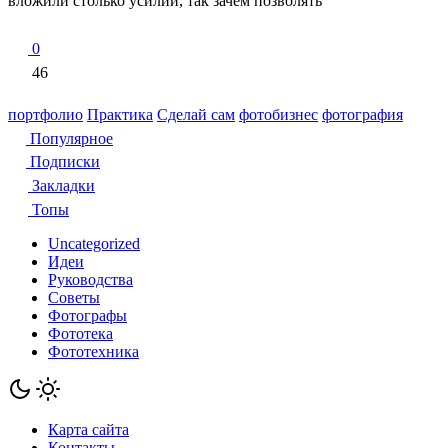
вложили столько усилий, так зачем позволять
0
46
портфолио
Практика
Сделай сам
фотобизнес
фотография
Популярное
Подписки
Закладки
Топы
Uncategorized
Идеи
Руководства
Советы
Фотографы
Фототека
Фототехника
Карта сайта
Контакты