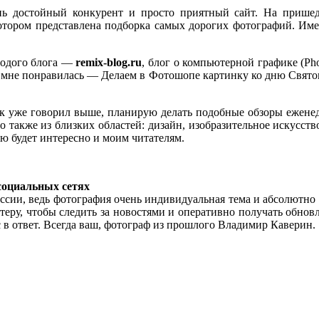
нь достойный конкурент и просто приятный сайт. На прише
котором представлена подборка самых дорогих фотографий. Име
лодого блога —
remix-blog.ru
, блог о компьютерной графике (Ph
ья мне понравилась — Делаем в Фотошопе картинку ко дню Святог
к уже говорил выше, планирую делать подобные обзоры еженеде
 также из близких областей: дизайн, изобразительное искусство
аю будет интересно и моим читателям.
 социальных сетях
ссии, ведь фотография очень индивидуальная тема и абсолютно к
теру, чтобы следить за новостями и оперативно получать обновл
ас в ответ. Всегда ваш, фотограф из прошлого Владимир Каверин.