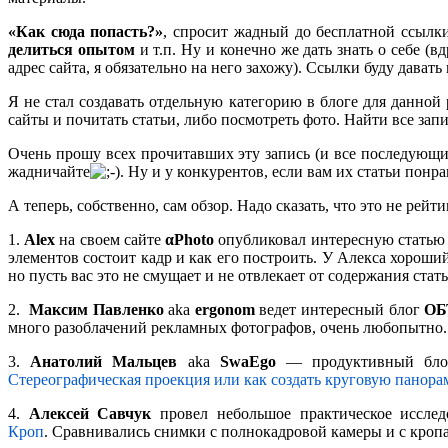
«Как сюда попасть?»
, спросит жадный до бесплатной ссылк
делиться опытом
и т.п. Ну и конечно же дать знать о себе (
адрес сайта, я обязательно на него захожу). Ссылки буду давать
Я не стал создавать отдельную категорию в блоге для данной 
сайты и почитать статьи, либо посмотреть фото. Найти все зап
Очень прошу всех прочитавших эту запись (и все последующи
жадничайте
. Ну и у конкурентов, если вам их статьи понр
А теперь, собственно, сам обзор. Надо сказать, что это не рей
1.
Alex
на своем сайте
αPhoto
опубликовал интересную статью п
элементов состоит кадр и как его построить. У Алекса хороши
но пусть вас это не смущает и не отвлекает от содержания стать
2.
Максим Павленко
aka
ergonom
ведет интересный блог
ОБ
много разоблачений рекламных фотографов, очень любопытно.
3.
Анатолий Мальцев
aka
SwaEgo
— продуктивный блоге
Стереографическая проекция или как создать круговую панора
4.
Алексей Савчук
провел небольшое практическое исслед
Кроп
. Сравнивались снимки с полнокадровой камеры и с кропа