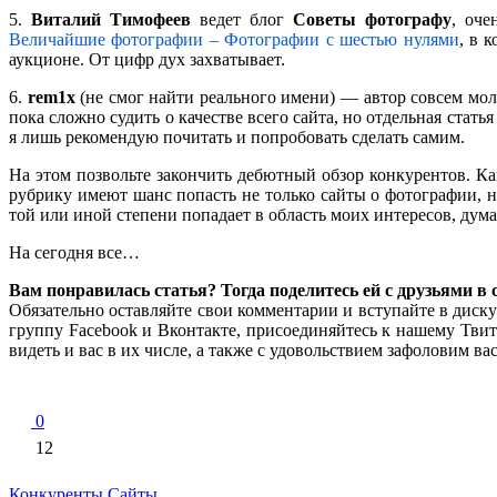
5.
Виталий Тимофеев
ведет блог
Советы фотографу
, оче
Величайшие фотографии – Фотографии с шестью нулями
, в 
аукционе. От цифр дух захватывает.
6.
rem1x
(не смог найти реального имени) — автор совсем мо
пока сложно судить о качестве всего сайта, но отдельная стат
я лишь рекомендую почитать и попробовать сделать самим.
На этом позвольте закончить дебютный обзор конкурентов. Ка
рубрику имеют шанс попасть не только сайты о фотографии, но
той или иной степени попадает в область моих интересов, дум
На сегодня все…
Вам понравилась статья? Тогда поделитесь ей с друзьями в
Обязательно оставляйте свои комментарии и вступайте в диску
группу Facebook и Вконтакте, присоединяйтесь к нашему Твит
видеть и вас в их числе, а также с удовольствием зафоловим в
0
12
Конкуренты
Сайты