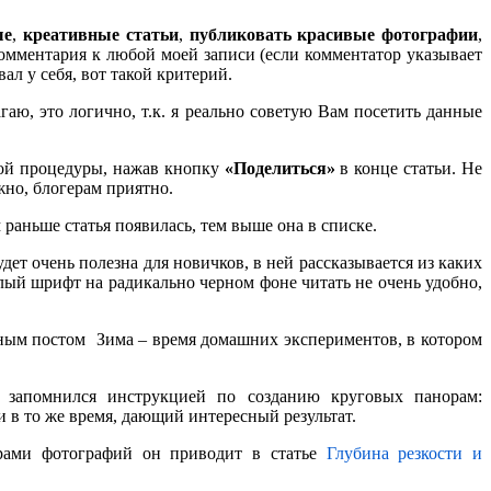
ые
,
креативные статьи
,
публиковать красивые фотографии
,
 комментария к любой моей записи (если комментатор указывает
ал у себя, вот такой критерий.
гаю, это логично, т.к. я реально советую Вам посетить данные
той процедуры, нажав кнопку
«Поделиться»
в конце статьи. Не
жно, блогерам приятно.
м раньше статья появилась, тем выше она в списке.
ет очень полезна для новичков, в ней рассказывается из каких
елый шрифт на радикально черном фоне читать не очень удобно,
ьным постом Зима – время домашних экспериментов, в котором
 запомнился инструкцией по созданию круговых панорам:
и в то же время, дающий интересный результат.
ерами фотографий он приводит в статье
Глубина резкости и