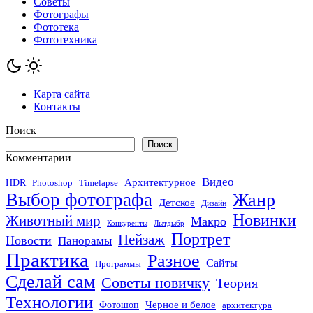
Советы
Фотографы
Фототека
Фототехника
Карта сайта
Контакты
Поиск
Поиск
Комментарии
Видео
Архитектурное
HDR
Photoshop
Timelapse
Выбор фотографа
Жанр
Детское
Дизайн
Новинки
Животный мир
Макро
Конкуренты
Лытдыбр
Портрет
Пейзаж
Новости
Панорамы
Практика
Разное
Сайты
Программы
Сделай сам
Советы новичку
Теория
Технологии
Черное и белое
Фотошоп
архитектура