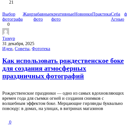
21
Выбор
Жанр
забавные
креативные
Новинки
Практика
Себа
ф
фотографа
фото
фото
Агнью
0
Тимур
31 декабря, 2025
Идеи
,
Советы
,
Фототека
Как использовать рождественское боке
для создания атмосферных
праздничных фотографий
Рождественские праздники — одно из самых вдохновляющих
времен года для съемки огней и создания снимков с
волшебным эффектом боке. Мерцающие гирлянды буквально
повсюду: в домах, на улицах, в витринах магазинов
0