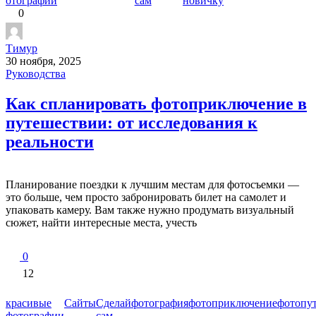
отографии
сам
новичку
0
Тимур
30 ноября, 2025
Руководства
Как спланировать фотоприключение в
путешествии: от исследования к
реальности
Планирование поездки к лучшим местам для фотосъемки —
это больше, чем просто забронировать билет на самолет и
упаковать камеру. Вам также нужно продумать визуальный
сюжет, найти интересные места, учесть
0
12
красивые
Сайты
Сделай
фотография
фотоприключение
фотопу
фотографии
сам