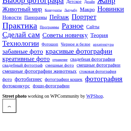
Выбор фотографа
Жанр
Детское
Дизайн
Новинки
Животный мир
Макро
Конкуренты
Лытдыбр
Портрет
Пейзаж
Новости
Панорамы
Практика
Разное
Сайты
Программы
Сделай сам
Советы новичку
Теория
Технологии
Черное и белое
Фотошоп
архитектура
красивые фотографии
забавные фото
креативные фото
свадебная фотография
отражение
смешные фото
смешные фотографии
свадебный фотограф
смешные фотографии животных
стоковая фотография
фотография
фотобизнес
фото
фотографии кошек
фотоконкурс
фэшн-фотографии
Street photo
working on WPCommunity by
WPShop
.