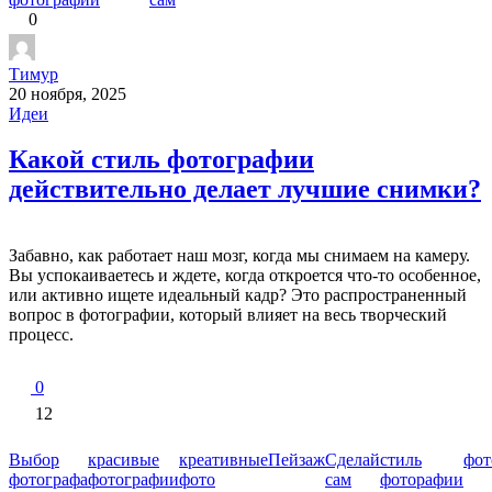
0
Тимур
20 ноября, 2025
Идеи
Какой стиль фотографии
действительно делает лучшие снимки?
Забавно, как работает наш мозг, когда мы снимаем на камеру.
Вы успокаиваетесь и ждете, когда откроется что-то особенное,
или активно ищете идеальный кадр? Это распространенный
вопрос в фотографии, который влияет на весь творческий
процесс.
0
12
Выбор
красивые
креативные
Пейзаж
Сделай
стиль
фот
фотографа
фотографии
фото
сам
фоторафии