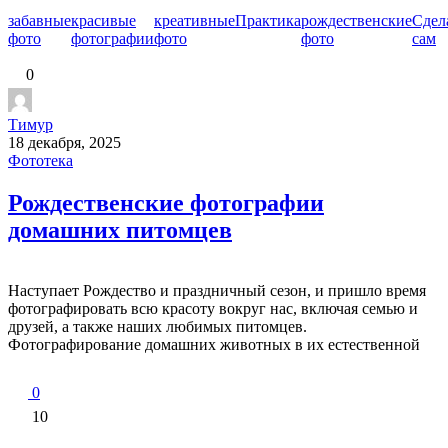
забавные
красивые
креативные
Практика
рождественские
Сдел
фото
фотографии
фото
фото
сам
0
Тимур
18 декабря, 2025
Фототека
Рождественские фотографии
домашних питомцев
Наступает Рождество и праздничный сезон, и пришло время
фотографировать всю красоту вокруг нас, включая семью и
друзей, а также наших любимых питомцев.
Фотографирование домашних животных в их естественной
0
10