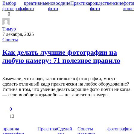
Выбор
креативные
новоодние
Практика
рождественские
фото
фотографа
фото
фото
фото
коше
0
Тимур
7 декабря, 2025
Советы
Как делать лучшие фотографии на
любую камеру: 71 полезное правило
Замечали, что люди, талантливые в фотографии, могут
сделать отличный кадр практически на любое оборудование?
Истина в том, что умение делать хорошие фото почти никогда
— если вообще когда-либо — не зависит от камеры.
0
13
правила
Практика
Сделай
Советы
фотография