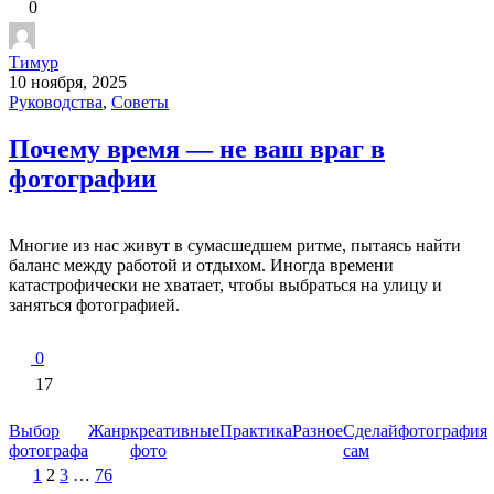
0
Тимур
10 ноября, 2025
Руководства
,
Советы
Почему время — не ваш враг в
фотографии
Многие из нас живут в сумасшедшем ритме, пытаясь найти
баланс между работой и отдыхом. Иногда времени
катастрофически не хватает, чтобы выбраться на улицу и
заняться фотографией.
0
17
Выбор
Жанр
креативные
Практика
Разное
Сделай
фотография
фотографа
фото
сам
Пагинация
1
2
3
…
76