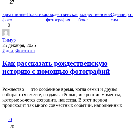
27
креативные
Практика
рождественская
рождественское
Сделай
фот
фото
фотография
боке
сам
0
Тимур
25 декабря, 2025
Идеи
,
Фототека
Как рассказать рождественскую
историю с помощью фотографий
Рождество — это особенное время, когда семьи и друзья
собираются вместе, создавая тёплые, искренние моменты,
которые хочется сохранить навсегда. В этот период
происходит так много совместных событий, наполненных
0
20