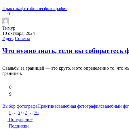
Практика
фотобизнес
фотография
0
Тимур
10 октября, 2024
Идеи
,
Советы
Что нужно знать, если вы собираетесь 
Свадьбы за границей — это круто, и это определенно то, что м
границей.
0
9
Выбор фотографа
Практика
свадебная фотография
свадебный фо
Пагинация
1
…
5
6
7
…
76
записей
Популярное
Подписки