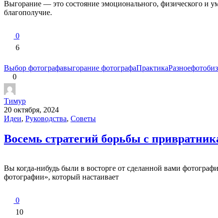
Выгорание — это состояние эмоционального, физического и умс
благополучие.
0
6
Выбор фотографа
выгорание фотографа
Практика
Разное
фотобиз
0
Тимур
20 октября, 2024
Идеи
,
Руководства
,
Советы
Восемь стратегий борьбы с привратник
Вы когда-нибудь были в восторге от сделанной вами фотограф
фотографии», который настаивает
0
10