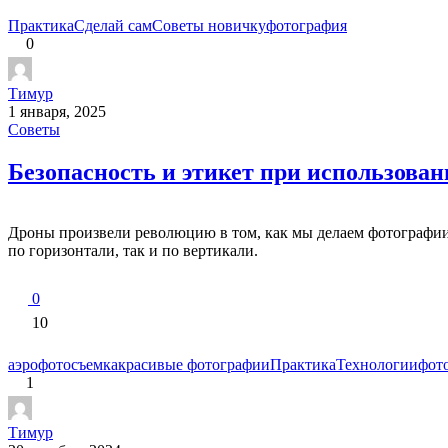
Практика
Сделай сам
Советы новичку
фотография
0
Тимур
1 января, 2025
Советы
Безопасность и этикет при использован
Дроны произвели революцию в том, как мы делаем фотографии 
по горизонтали, так и по вертикали.
0
10
аэрофотосъемка
красивые фотографии
Практика
Технологии
фото
1
Тимур