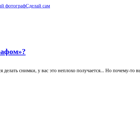
ый фотограф
Сделай сам
рафом»?
делать снимки, у вас это неплохо получается... Но почему-то вы