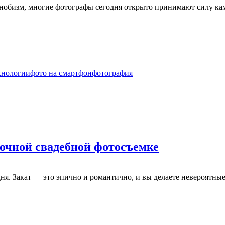
снобизм, многие фотографы сегодня открыто принимают силу ка
хнологии
фото на смартфон
фотография
 ночной свадебной фотосъемке
дня. Закат — это эпично и романтично, и вы делаете невероятны