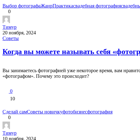
Выбор фотографа
Жанр
Практика
свадебная фотография
свадебн
0
Тимур
20 ноября, 2024
Советы
Когда вы можете называть себя «фотог
Вы занимаетесь фотографией уже некоторое время, вам нравится 
«фотографом». Почему это происходит?
0
10
Сделай сам
Советы новичку
фотобизнес
фотография
0
Тимур
10 ноября, 2024