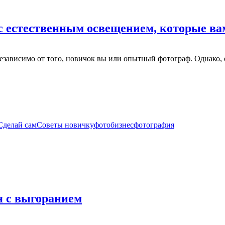
с естественным освещением, которые ва
независимо от того, новичок вы или опытный фотограф. Однако, е
Сделай сам
Советы новичку
фотобизнес
фотография
я с выгоранием