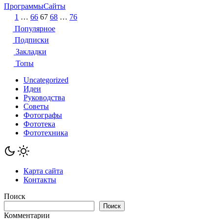
Программы
Сайты
Пагинация
1
…
66
67
68
…
76
записей
Популярное
Подписки
Закладки
Топы
Uncategorized
Идеи
Руководства
Советы
Фотографы
Фототека
Фототехника
Карта сайта
Контакты
Поиск
Поиск
Комментарии