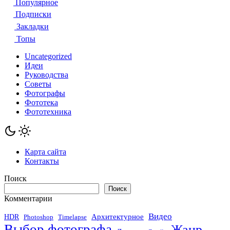
записей
Популярное
Подписки
Закладки
Топы
Uncategorized
Идеи
Руководства
Советы
Фотографы
Фототека
Фототехника
Карта сайта
Контакты
Поиск
Поиск
Комментарии
Видео
Архитектурное
HDR
Photoshop
Timelapse
Выбор фотографа
Жанр