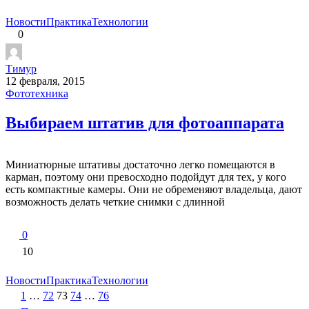
Новости
Практика
Технологии
0
Тимур
12 февраля, 2015
Фототехника
Выбираем штатив для фотоаппарата
Миниатюрные штативы достаточно легко помещаются в
карман, поэтому они превосходно подойдут для тех, у кого
есть компактные камеры. Они не обременяют владельца, дают
возможность делать четкие снимки с длинной
0
10
Новости
Практика
Технологии
Пагинация
1
…
72
73
74
…
76