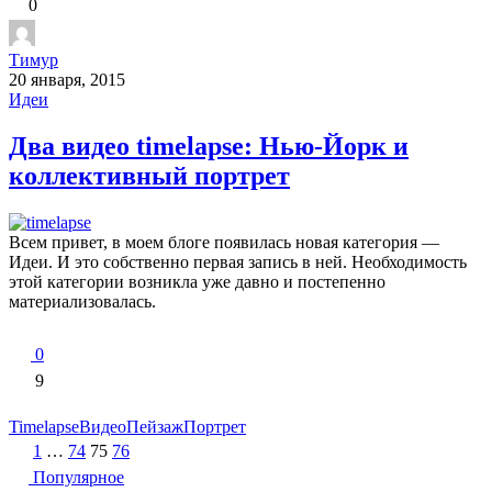
0
Тимур
20 января, 2015
Идеи
Два видео timelapse: Нью-Йорк и
коллективный портрет
Всем привет, в моем блоге появилась новая категория —
Идеи. И это собственно первая запись в ней. Необходимость
этой категории возникла уже давно и постепенно
материализовалась.
0
9
Timelapse
Видео
Пейзаж
Портрет
Пагинация
1
…
74
75
76
записей
Популярное